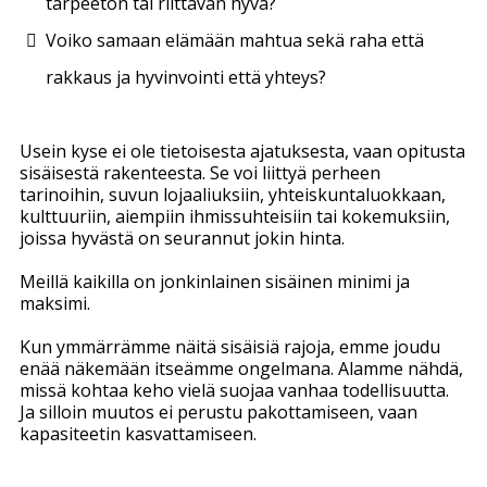
tarpeeton tai riittävän hyvä?
Voiko samaan elämään mahtua sekä raha että
rakkaus ja hyvinvointi että yhteys?
Usein kyse ei ole tietoisesta ajatuksesta, vaan opitusta
sisäisestä rakenteesta. Se voi liittyä perheen
tarinoihin, suvun lojaaliuksiin, yhteiskuntaluokkaan,
kulttuuriin, aiempiin ihmissuhteisiin tai kokemuksiin,
joissa hyvästä on seurannut jokin hinta.
Meillä kaikilla on jonkinlainen sisäinen minimi ja
maksimi.
Kun ymmärrämme näitä sisäisiä rajoja, emme joudu
enää näkemään itseämme ongelmana. Alamme nähdä,
missä kohtaa keho vielä suojaa vanhaa todellisuutta.
Ja silloin muutos ei perustu pakottamiseen, vaan
kapasiteetin kasvattamiseen.