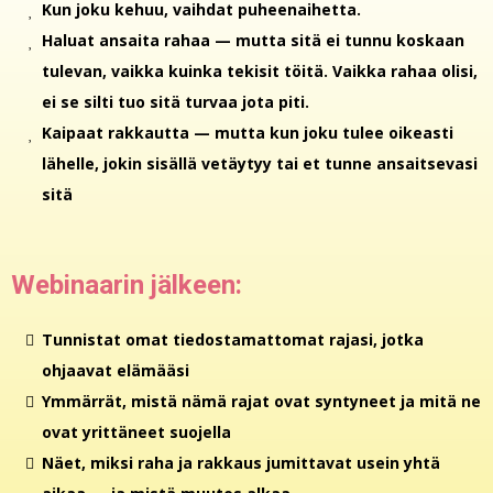
Kun joku kehuu, vaihdat puheenaihetta.
Haluat ansaita rahaa — mutta sitä ei tunnu koskaan
tulevan, vaikka kuinka tekisit töitä. Vaikka rahaa olisi,
ei se silti tuo sitä turvaa jota piti.
Kaipaat rakkautta — mutta kun joku tulee oikeasti
lähelle, jokin sisällä vetäytyy tai et tunne ansaitsevasi
sitä
Webinaarin jälkeen:
Tunnistat omat tiedostamattomat rajasi, jotka
ohjaavat elämääsi
Ymmärrät, mistä nämä rajat ovat syntyneet ja mitä ne
ovat yrittäneet suojella
Näet, miksi raha ja rakkaus jumittavat usein yhtä