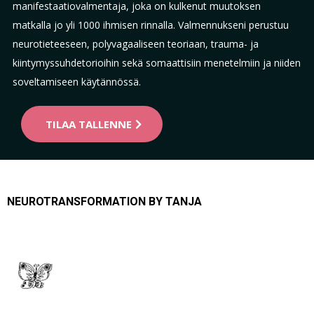
manifestaatiovalmentaja, joka on kulkenut muutoksen
matkalla jo yli 1000 ihmisen rinnalla. Valmennukseni perustuu
neurotieteeseen, polyvagaaliseen teoriaan, trauma- ja
kiintymyssuhdetorioihin sekä somaattisiin menetelmiin ja niiden
soveltamiseen käytännössä.
TILAA TALLENNE
NEUROTRANSFORMATION BY TANJA