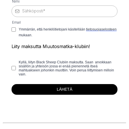
Nimi
Email
Ymmärrän, että henkilötietojani käsitellään
tietosuojaselosteen
mukaan.
Liity maksutta Muutosmatka-klubiin!
Kyllä, liityn Black Sheep Clubiin maksutta. Saan arvokkaan
sisällön ja yhteisön jossa ei enää pienennetä itseä
mahtuakseen johonkin muottiin. Voin perua liittymisen milloin
vain.
LÄHETÄ